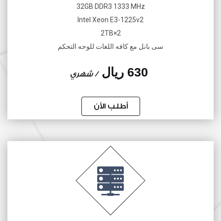
32GB DDR3 1333 MHz
Intel Xeon E3-1225v2
2×2TB
سى بانل مع كافه اللغات للوحه التحكم
630 ريال
/ شهري
أطلب الأن