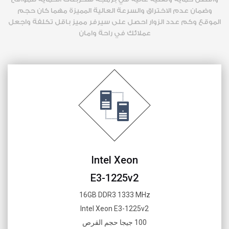
وضمان عدم الاختراق والسرعة العالية المميزة مهما كان حجم
الموقع وكم عدد الزوار احصل على سيرفر مميز باقل تكلفة واجعل
عملائك في راحة وامان
Intel Xeon
E3-1225v2
16GB DDR3 1333 MHz
Intel Xeon E3-1225v2
100 جيجا حجم القرص