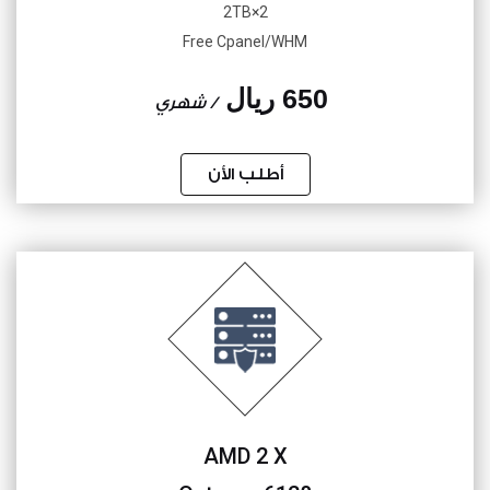
2×2TB
Free Cpanel/WHM
650 ريال
/ شهري
أطلب الأن
AMD 2 X