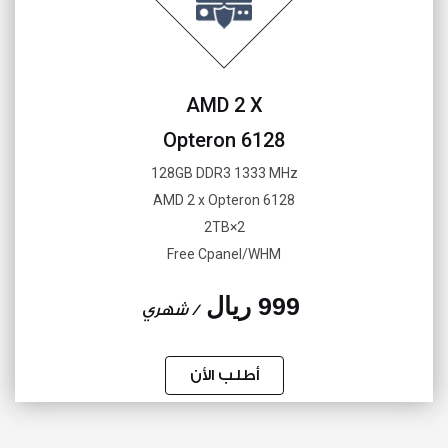
AMD 2 X
Opteron 6128
128GB DDR3 1333 MHz
AMD 2 x Opteron 6128
2×2TB
Free Cpanel/WHM
999 ريال
/ شهري
أطلب الأن