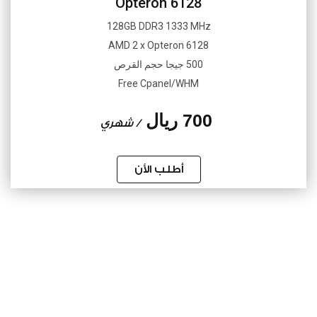
Opteron 6128
128GB DDR3 1333 MHz
AMD 2 x Opteron 6128
500 جيجا حجم القرص
Free Cpanel/WHM
700 ريال
/ شهري
أطلب الأن