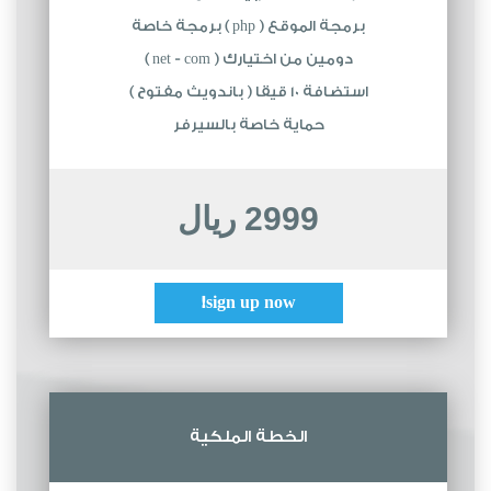
برمجة الموقع ( php ) برمجة خاصة
دومين من اختيارك ( net - com )
استضافة 10 قيقا ( باندويث مفتوح )
حماية خاصة بالسيرفر
2999 ريال
sign up now!
الخطة الملكية