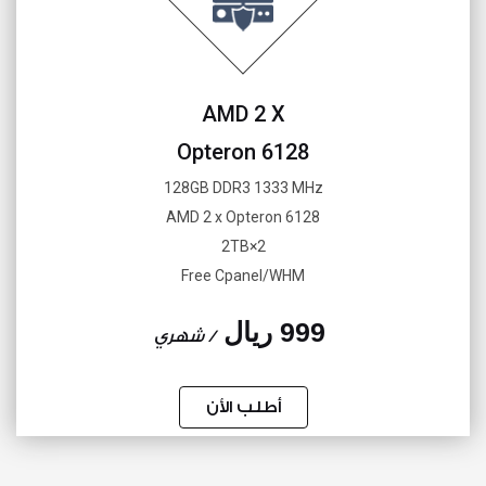
AMD 2 X
Opteron 6128
128GB DDR3 1333 MHz
AMD 2 x Opteron 6128
2×2TB
Free Cpanel/WHM
999 ريال
/ شهري
أطلب الأن