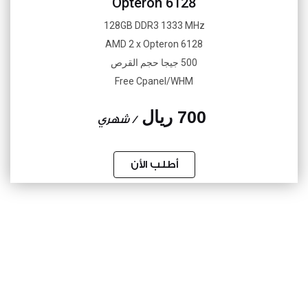
Opteron 6128
128GB DDR3 1333 MHz
AMD 2 x Opteron 6128
500 جيجا حجم القرص
Free Cpanel/WHM
700 ريال
/ شهري
أطلب الأن