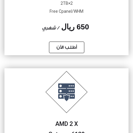
2×2TB
Free Cpanel/WHM
650 ريال
/ شهري
أطلب الأن
AMD 2 X