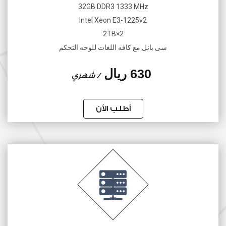
32GB DDR3 1333 MHz
Intel Xeon E3-1225v2
2×2TB
سى بانل مع كافه اللغات للوحه التحكم
630 ريال
/ شهري
أطلب الأن