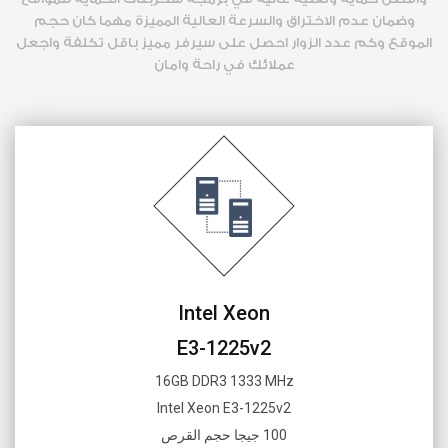
وضمان عدم الاختراق والسرعة العالية المميزة مهما كان حجم
الموقع وكم عدد الزوار احصل على سيرفر مميز باقل تكلفة واجعل
عملائك في راحة وامان
Intel Xeon
E3-1225v2
16GB DDR3 1333 MHz
Intel Xeon E3-1225v2
100 جيجا حجم القرص