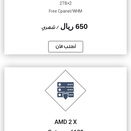
2×2TB
Free Cpanel/WHM
650 ريال
/ شهري
أطلب الأن
AMD 2 X