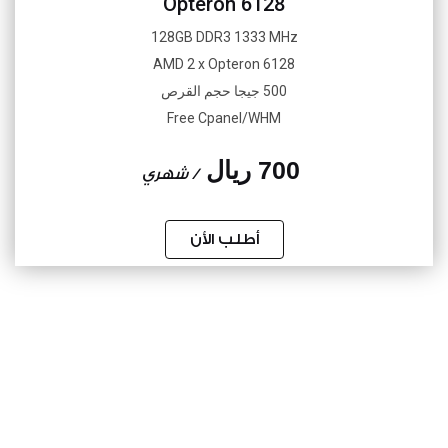
Opteron 6128
128GB DDR3 1333 MHz
AMD 2 x Opteron 6128
500 جيجا حجم القرص
Free Cpanel/WHM
700 ريال
/ شهري
أطلب الأن