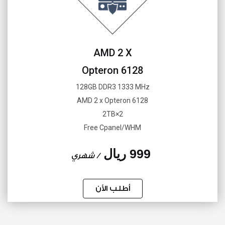
AMD 2 X
Opteron 6128
128GB DDR3 1333 MHz
AMD 2 x Opteron 6128
2×2TB
Free Cpanel/WHM
999 ريال
/ شهري
أطلب الأن