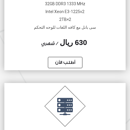
32GB DDR3 1333 MHz
Intel Xeon E3-1225v2
2×2TB
سى بانل مع كافه اللغات للوحه التحكم
630 ريال
/ شهري
أطلب الأن