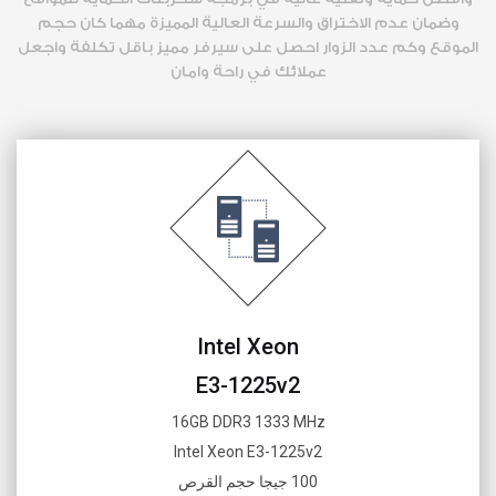
وضمان عدم الاختراق والسرعة العالية المميزة مهما كان حجم
الموقع وكم عدد الزوار احصل على سيرفر مميز باقل تكلفة واجعل
عملائك في راحة وامان
Intel Xeon
E3-1225v2
16GB DDR3 1333 MHz
Intel Xeon E3-1225v2
100 جيجا حجم القرص