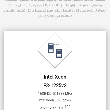
وضمان عدم الاختراق والسرعة العالية المميزة مهما كان حجم
الموقع وكم عدد الزوار احصل على سيرفر مميز باقل تكلفة واجعل
عملائك في راحة وامان
Intel Xeon
E3-1225v2
16GB DDR3 1333 MHz
Intel Xeon E3-1225v2
100 جيجا حجم القرص