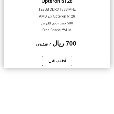
Opteron 6128
128GB DDR3 1333 MHz
AMD 2 x Opteron 6128
500 جيجا حجم القرص
Free Cpanel/WHM
700 ريال
/ شهري
أطلب الأن