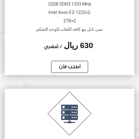
32GB DDR3 1333 MHz
Intel Xeon E3-1225v2
2×2TB
سى بانل مع كافه اللغات للوحه التحكم
630 ريال
/ شهري
أطلب الأن