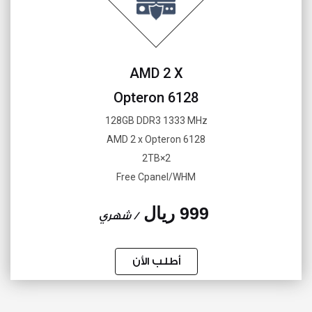
AMD 2 X
Opteron 6128
128GB DDR3 1333 MHz
AMD 2 x Opteron 6128
2×2TB
Free Cpanel/WHM
999 ريال
/ شهري
أطلب الأن