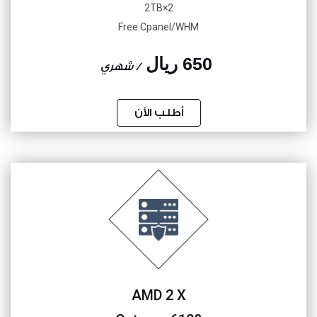
2×2TB
Free Cpanel/WHM
650 ريال
/ شهري
أطلب الأن
AMD 2 X