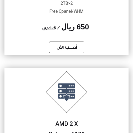
2×2TB
Free Cpanel/WHM
650 ريال
/ شهري
أطلب الأن
AMD 2 X