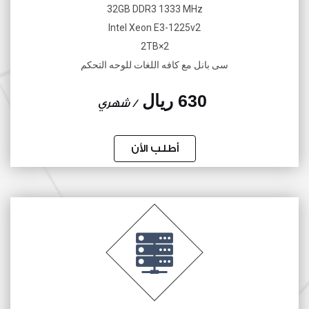
32GB DDR3 1333 MHz
Intel Xeon E3-1225v2
2×2TB
سى بانل مع كافه اللغات للوحه التحكم
630 ريال
/ شهري
أطلب الأن