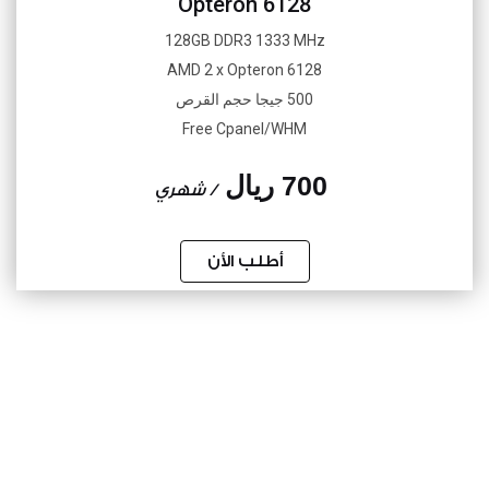
Opteron 6128
128GB DDR3 1333 MHz
AMD 2 x Opteron 6128
500 جيجا حجم القرص
Free Cpanel/WHM
700 ريال
/ شهري
أطلب الأن