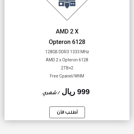
AMD 2 X
Opteron 6128
128GB DDR3 1333 MHz
AMD 2 x Opteron 6128
2×2TB
Free Cpanel/WHM
999 ريال
/ شهري
أطلب الأن