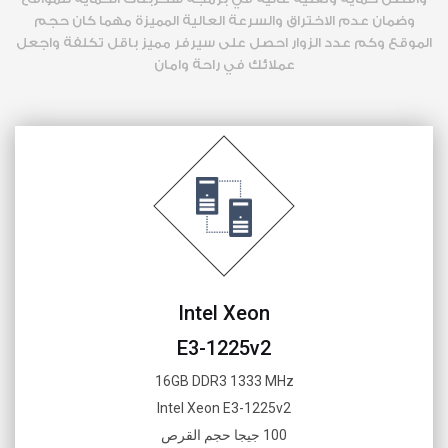
وضمان عدم الاختراق والسرعة العالية المميزة مهما كان حجم
الموقع وكم عدد الزوار احصل على سيرفر مميز باقل تكلفة واجعل
عملائك في راحة وامان
Intel Xeon
E3-1225v2
16GB DDR3 1333 MHz
Intel Xeon E3-1225v2
100 جيجا حجم القرص