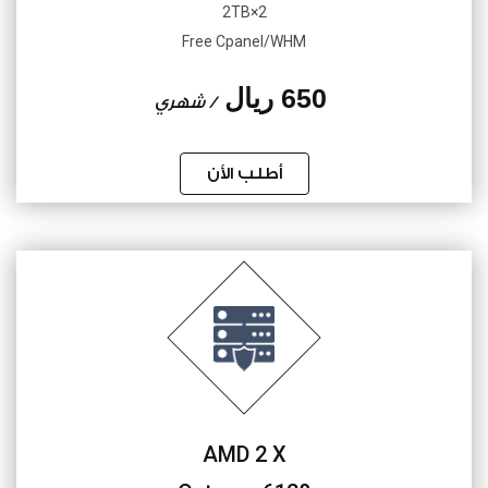
2×2TB
Free Cpanel/WHM
650 ريال
/ شهري
أطلب الأن
AMD 2 X