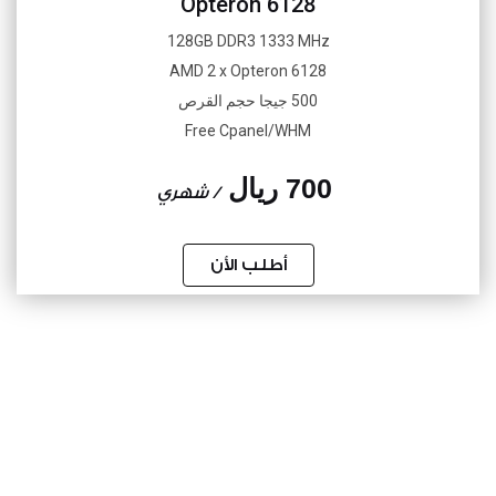
Opteron 6128
128GB DDR3 1333 MHz
AMD 2 x Opteron 6128
500 جيجا حجم القرص
Free Cpanel/WHM
700 ريال
/ شهري
أطلب الأن