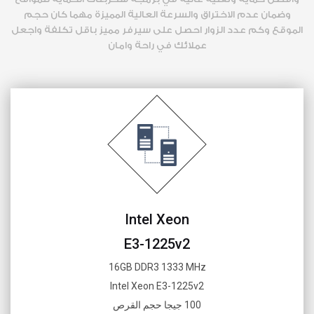
وضمان عدم الاختراق والسرعة العالية المميزة مهما كان حجم
الموقع وكم عدد الزوار احصل على سيرفر مميز باقل تكلفة واجعل
عملائك في راحة وامان
Intel Xeon
E3-1225v2
16GB DDR3 1333 MHz
Intel Xeon E3-1225v2
100 جيجا حجم القرص