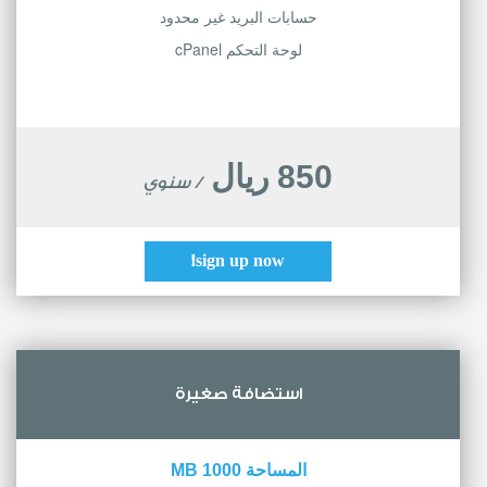
حسابات البريد غير محدود
لوحة التحكم cPanel
850 ريال
/ سنوي
sign up now!
استضافة صغيرة
المساحة 1000 MB