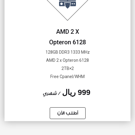
AMD 2 X
Opteron 6128
128GB DDR3 1333 MHz
AMD 2 x Opteron 6128
2×2TB
Free Cpanel/WHM
999 ريال
/ شهري
أطلب الأن