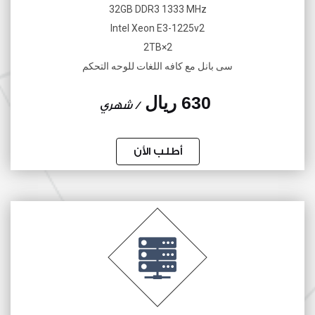
32GB DDR3 1333 MHz
Intel Xeon E3-1225v2
2×2TB
سى بانل مع كافه اللغات للوحه التحكم
630 ريال
/ شهري
أطلب الأن