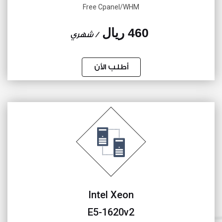
Free Cpanel/WHM
460 ريال
/ شهري
أطلب الأن
Intel Xeon
E5-1620v2