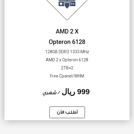
AMD 2 X
Opteron 6128
128GB DDR3 1333 MHz
AMD 2 x Opteron 6128
2×2TB
Free Cpanel/WHM
999 ريال
/ شهري
أطلب الأن