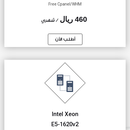
Free Cpanel/WHM
460 ريال
/ شهري
أطلب الأن
Intel Xeon
E5-1620v2