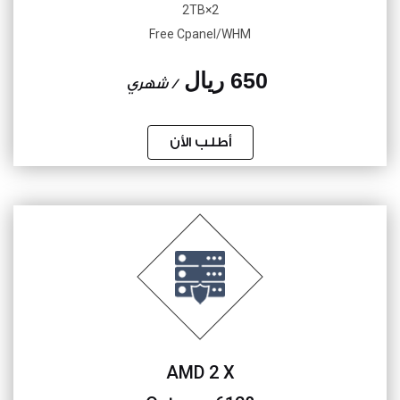
2×2TB
Free Cpanel/WHM
650 ريال
/ شهري
أطلب الأن
AMD 2 X