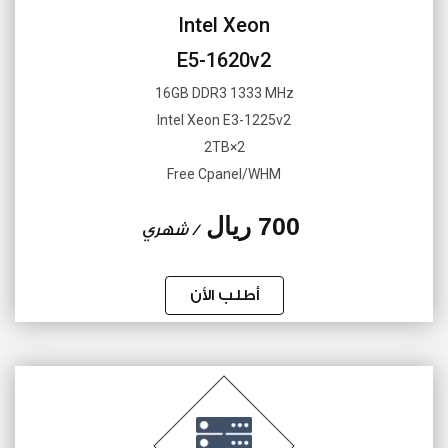
Intel Xeon
E5-1620v2
16GB DDR3 1333 MHz
Intel Xeon E3-1225v2
2×2TB
Free Cpanel/WHM
700 ريال
/ شهري
أطلب الأن