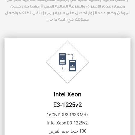
وضمان عدم الاختراق والسرعة العالية المميزة مهما كان حجم
الموقع وكم عدد الزوار احصل على سيرفر مميز باقل تكلفة واجعل
عملائك في راحة وامان
Intel Xeon
E3-1225v2
16GB DDR3 1333 MHz
Intel Xeon E3-1225v2
100 جيجا حجم القرص