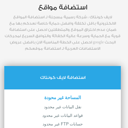
استضافة مواقع
لايف كونتاك : شركة رسمية مسجلة لـ استضافة المواقع
الالكترونية باقل تكلفة وافضل حماية خاصة نعدكم بها مع
ضمان عدم اختراق الموقع والمتطفلين احصل على استضافة
قوية مع الحماية وسرعة عالية الكفائة والتوافق السريع لمحركات
البحث google احصل على الخطة المناسبة الان بافضل عروض
الاستضافات العربية لـ استضافة موقعكم
استضافة لايف كونتاك
المساحة غير محودة
نقل البيانات غير محدود
قواعد البيانات غير محدود
حسابات FTP غير محدود