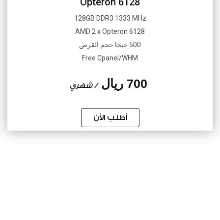
Opteron 6128
128GB DDR3 1333 MHz
AMD 2 x Opteron 6128
500 جيجا حجم القرص
Free Cpanel/WHM
700 ريال
/ شهري
أطلب الأن