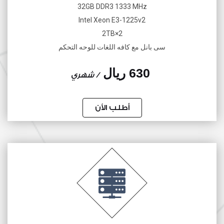
32GB DDR3 1333 MHz
Intel Xeon E3-1225v2
2×2TB
سى بانل مع كافه اللغات للوحه التحكم
630 ريال
/ شهري
أطلب الأن