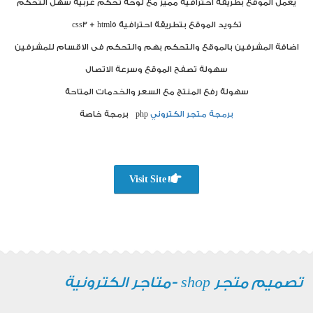
يعمل الموقع بطريقة احترافية مميز مع لوحة تحكم عربية سهل التحكم
تكويد الموقع بتطريقة احترافية css3 + html5
اضافة المشرفين بالموقع والتحكم بهم والتحكم فى الاقسام للمشرفين
سهولة تصفح الموقع وسرعة الاتصال
سهولة رفع المنتج مع السعر والخدمات المتاحة
برمجة متجر الكتروني
php برمجة خاصة
Visit Site
تصميم متجر shop -متاجر الكترونية