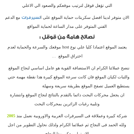
التي تؤهل قوقل لترتيب موقعكم والصعود الي الاعلي
الان متوفر لدينا افضل سكربتات حماية الموقع على ا
لسيرفرات
مع الدعم
الفني المتوفر على مدار الساعة لحماية المواقع
نصائح هامة من
قوقل
:
يعتمد الموقع اعتمادا كليا علي نوع host موقعك والسرعة والحماية لعدم
اختراق الموقع …
ننصح عملائنا الكرام ان الاستضافة القوية هو عامل اساسي لنجاح الموقع
والثبات لكيان الموقع فان كانت سرعة الموقع كبيرة هذا نقطة مهمة حتي
يستطيع العميل تصفح الموقع بطريقة سريعة وسهلة
ان يجعل محركات البحث دائما بالتقدم بالنتائج لنجاح الموقع وانتشارة
وتلبية رغبات الزائرين بمحركات البحث
شركة كبيرة وعملاقة فى السيرفرات العربية والاوروبية نعمل منذ
2005
ولله الحمد فى النجاح ثم عملائما الكرام ولذلك نحاول التطوير من اجل
الاستمار معكم بهذا النجاح